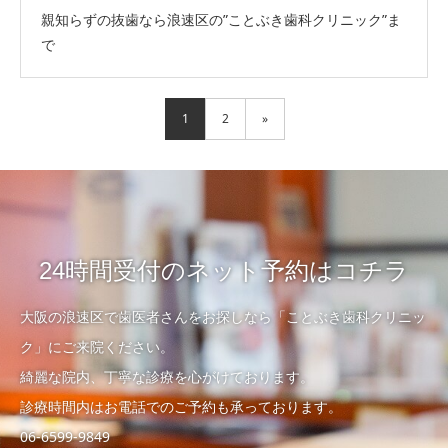
親知らずの抜歯なら浪速区の”ことぶき歯科クリニック”ま
で
1
2
»
24時間受付のネット予約はコチラ
大阪の浪速区で歯医者さんをお探しなら「ことぶき歯科クリニッ
ク」にご来院ください。
綺麗な院内、丁寧な診療を心がけております。
診療時間内はお電話でのご予約も承っております。
06-6599-9849