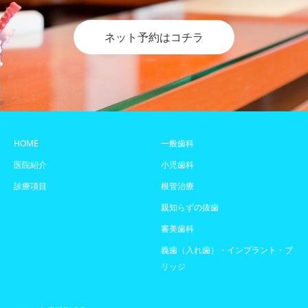
ネット予約はコチラ
HOME
一般歯科
医院紹介
小児歯科
診療項目
根管治療
親知らずの抜歯
審美歯科
義歯（入れ歯）・インプラント・ブ
リッジ