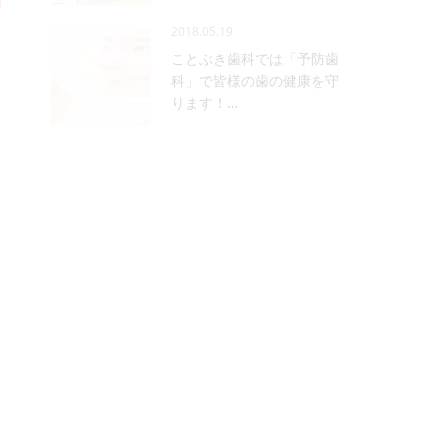
2018.05.19
ことぶき歯科では「予防歯
科」で皆様の歯の健康を守
ります！…
PA
Menu
HOME
診療項目
一般歯科
小児歯科
根管治療
審美歯科