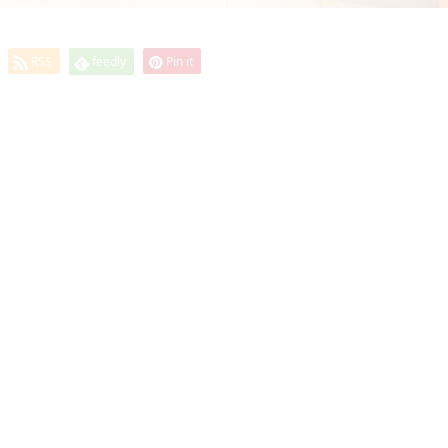
RSS
feedly
Pin it
ック」までご来院ください。
ご相談ください。
す。
とで虫歯を予防でき
ない治療を行いま