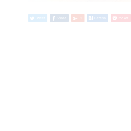
Tweet
Share
+1
Hatena
Pocket
浪速区で歯医者さんをお探しなら「ことぶき歯科クリニ
虫歯や、口腔ケア、親知らずが痛いなど何でもお気軽に
子供の虫歯予防「フッ素塗布」
最近ご来院される内容で多いのは、子供のフッ素塗布で
乳歯は虫歯になりやすいので、「フッ素塗布」を行うこ
ます。
お子様が歯医者を嫌いにならないよう、痛くない、怖く
す。